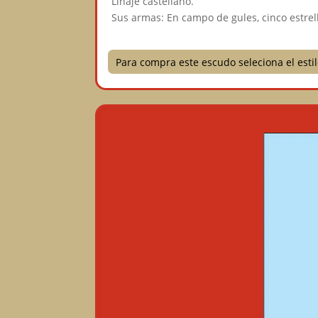
Linaje castellano.
Sus armas: En campo de gules, cinco estrel
Para compra este escudo seleciona el est