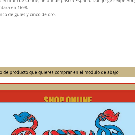
 el título de Conde, de donde pasó a España. Don Jorge Felipe Abo
ntara en 1698.
nco de gules y cinco de oro.
ilo de producto que quieres comprar en el modulo de abajo.