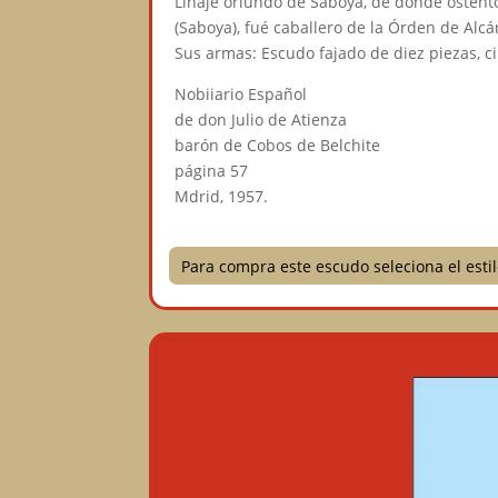
Linaje oriundo de Saboya, de donde ostentó
(Saboya), fué caballero de la Órden de Alcá
Sus armas: Escudo fajado de diez piezas, ci
Nobiiario Español
de don Julio de Atienza
barón de Cobos de Belchite
página 57
Mdrid, 1957.
Para compra este escudo seleciona el est