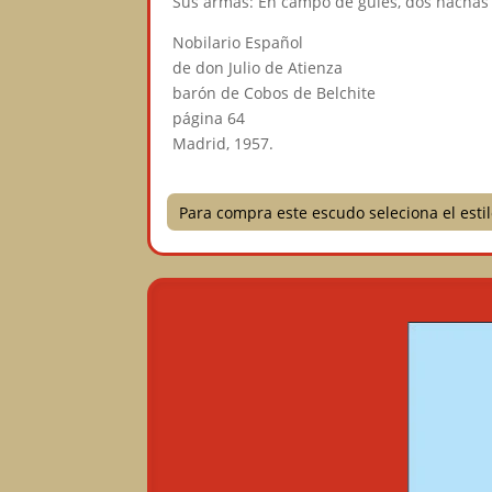
Sus armas: En campo de gules, dos hachas 
Nobilario Español
de don Julio de Atienza
barón de Cobos de Belchite
página 64
Madrid, 1957.
Para compra este escudo seleciona el est