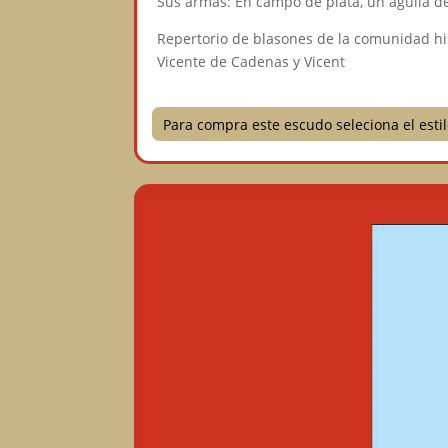
Sus armas: En campo de plata, un águila de
Repertorio de blasones de la comunidad h
Vicente de Cadenas y Vicent
Para compra este escudo seleciona el est