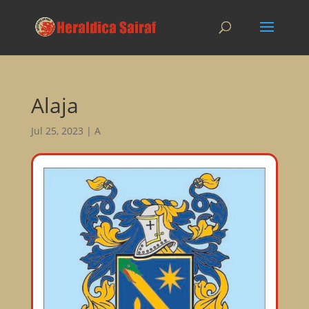
Alaja
Jul 25, 2023
|
A