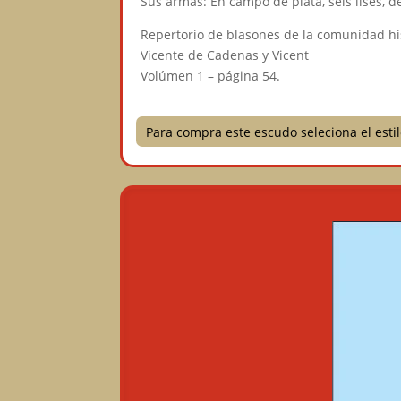
Sus armas: En campo de plata, seis lises, de
Repertorio de blasones de la comunidad h
Vicente de Cadenas y Vicent
Volúmen 1 – página 54.
Para compra este escudo seleciona el est