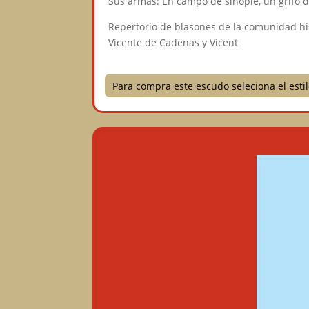
Sus armas: En campo de sinople, un grifo 
Repertorio de blasones de la comunidad h
Vicente de Cadenas y Vicent
Para compra este escudo seleciona el est