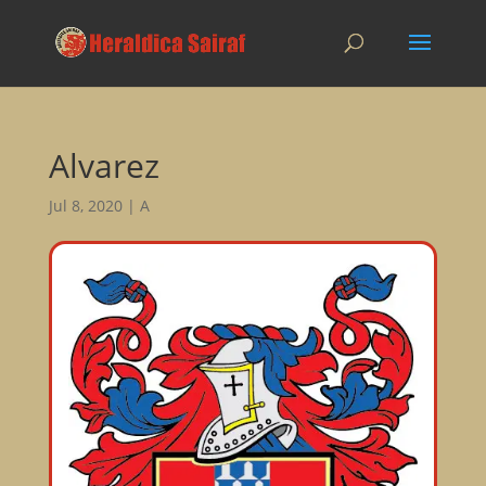
Alvarez
Jul 8, 2020
|
A