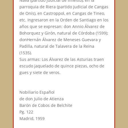
Nava (partido judicial de Infiesto), en la
parroquia de Riera (partido judicial de Cangas
de Onís), en Castroppol, en Cangas de Tineo,
etc. Ingresaron en la Orden de Santiago en los
años que se expresan: don Annio Álvarez de
Bohorquez y Girón, natural de Córdoba (1599);
donHernán Álvarez de Meneses Guevara y
Padilla, natural de Talavera de la Reina
(1535).⠀
Sus armas: Los Álvarez de las Asturias traen
escudo jaquelado de quince piezas, ocho de
gues y siete de veros.⠀
⠀
⠀
Nobiliario Español⠀
de don Julio de Atienza⠀
Barón de Cobos de Belchite⠀
Pg. 122⠀
Madrid, 1959⠀