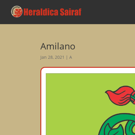
Amilano
Jan 28, 2021
|
A