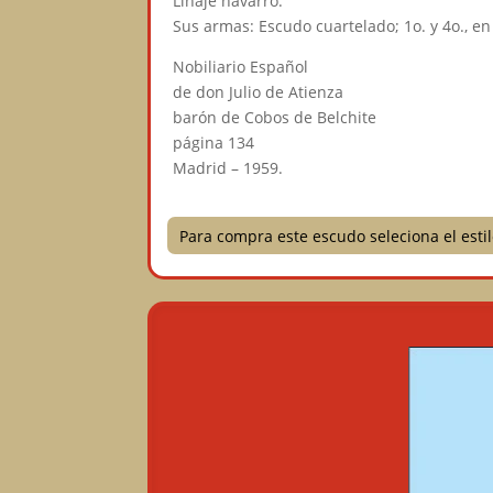
Linaje navarro.
Sus armas: Escudo cuartelado; 1o. y 4o., en
Nobiliario Español
de don Julio de Atienza
barón de Cobos de Belchite
página 134
Madrid – 1959.
Para compra este escudo seleciona el est