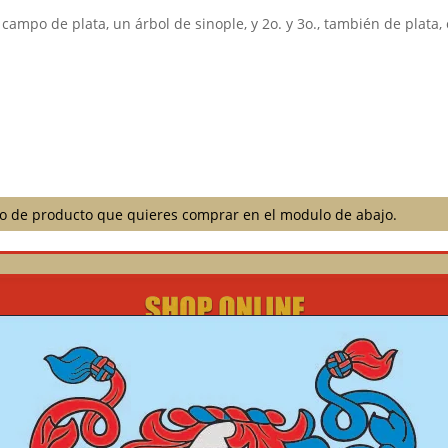
 campo de plata, un árbol de sinople, y 2o. y 3o., también de plata,
ilo de producto que quieres comprar en el modulo de abajo.