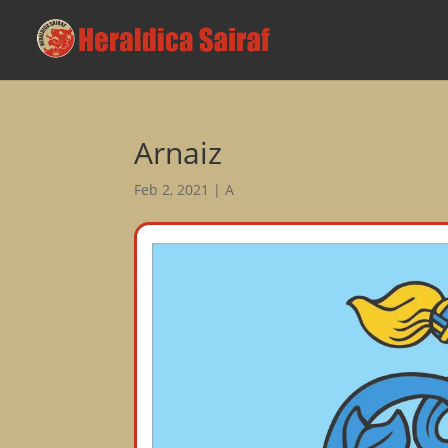
Arnaiz
Feb 2, 2021
|
A