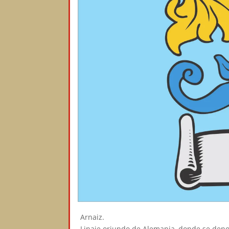
Arnaiz.
Linaje oriundo de Alemania, donde se deno