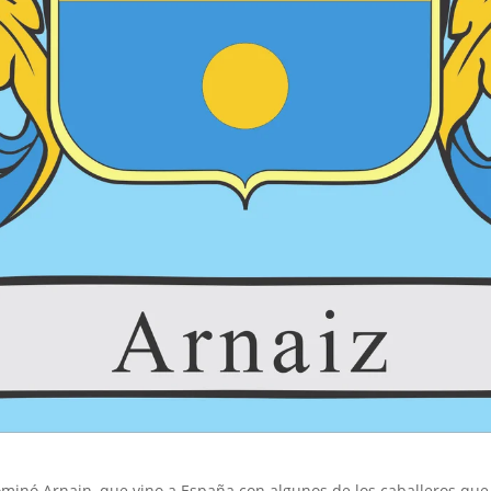
minó Arnain, que vino a España con algunos de los caballeros qu