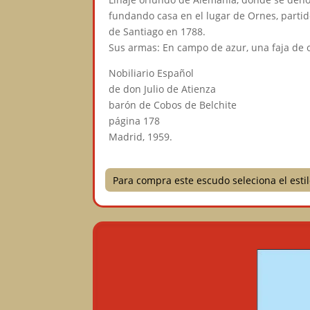
fundando casa en el lugar de Ornes, partido
de Santiago en 1788.
Sus armas: En campo de azur, una faja de 
Nobiliario Español
de don Julio de Atienza
barón de Cobos de Belchite
página 178
Madrid, 1959.
Para compra este escudo seleciona el est