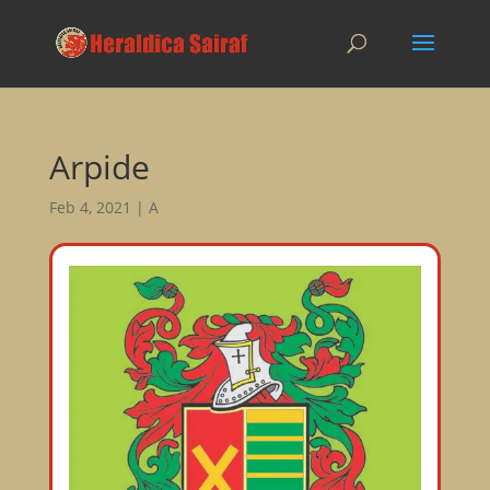
Arpide
Feb 4, 2021
|
A