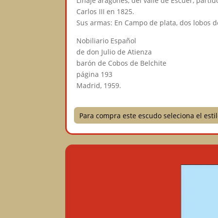
Linaje aragonés, del valle de Escuer, part
Carlos III en 1825.
Sus armas: En Campo de plata, dos lobos d
Nobiliario Español
de don Julio de Atienza
barón de Cobos de Belchite
página 193
Madrid, 1959.
Para compra este escudo seleciona el est