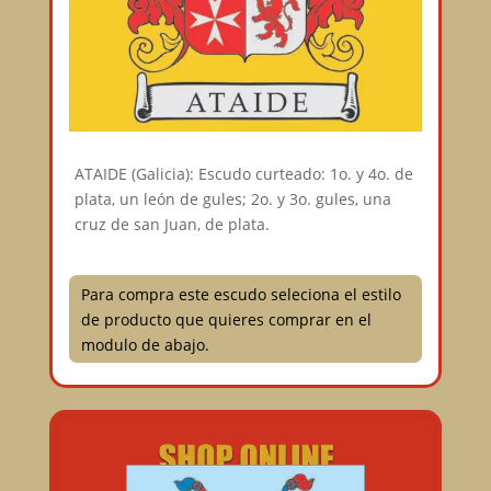
ATAIDE (Galicia): Escudo curteado: 1o. y 4o. de
plata, un león de gules; 2o. y 3o. gules, una
cruz de san Juan, de plata.
Para compra este escudo seleciona el estilo
de producto que quieres comprar en el
modulo de abajo.