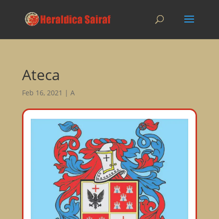
Ateca
Feb 16, 2021
|
A