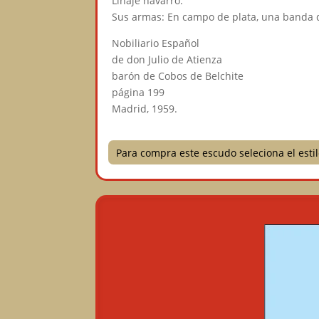
Linaje navarro.
Sus armas: En campo de plata, una banda d
Nobiliario Español
de don Julio de Atienza
barón de Cobos de Belchite
página 199
Madrid, 1959.
Para compra este escudo seleciona el est