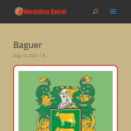
Baguer
Aug 10, 2023
|
B