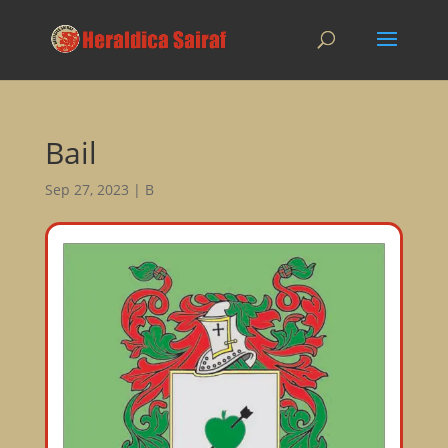
Bail
Sep 27, 2023
|
B