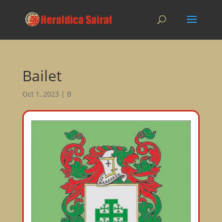
Bailet
Oct 1, 2023
|
B