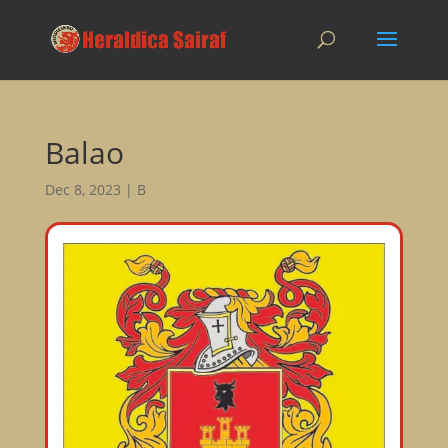
Balao
Dec 8, 2023
|
B