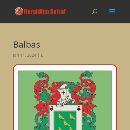
Balbas
Jan 11, 2024
|
B