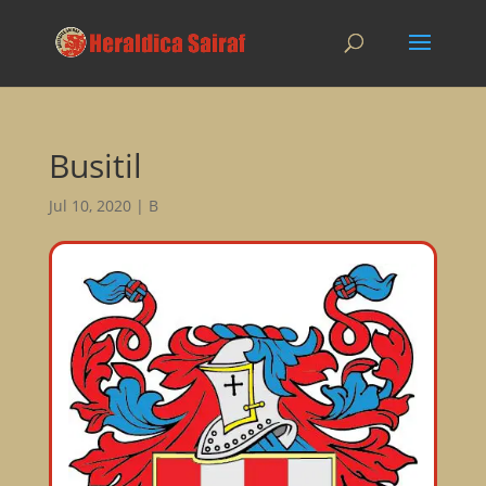
Busitil
Jul 10, 2020
|
B