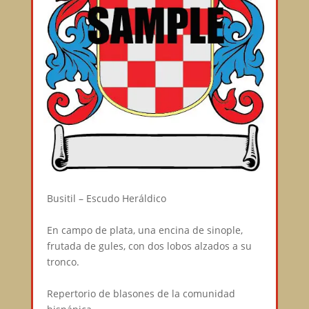
Busitil – Escudo Heráldico⁣⠀
⁣⠀
En campo de plata, una encina de sinople,
frutada de gules, con dos lobos alzados a su
tronco.⁣⠀
⁣⠀
Repertorio de blasones de la comunidad