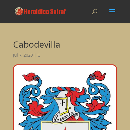
Cabodevilla
Jul 7, 2020
|
C