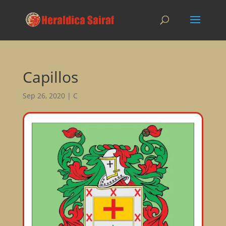
Capillos
Sep 26, 2020
|
C