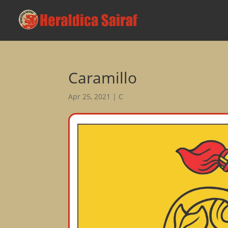
Caramillo
Apr 25, 2021
|
C