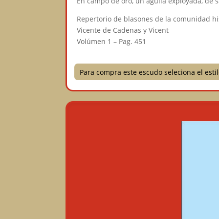
En campo de oro, un águila exployada, de s
Repertorio de blasones de la comunidad h
Vicente de Cadenas y Vicent
Volúmen 1 – Pag. 451
Para compra este escudo seleciona el est