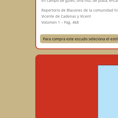
En campo de gules, una hoz, de plata, enca
Repertorio de Blasones de la comunidad h
Vicente de Cadenas y Vicent
Volúmen 1 – Pag. 468
Para compra este escudo seleciona el est