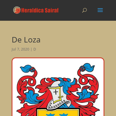
De Loza
Jul 7, 2020
|
D