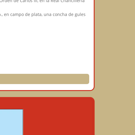
den de Carlos III, en la Real Chancillería
3o., en campo de plata, una concha de gules