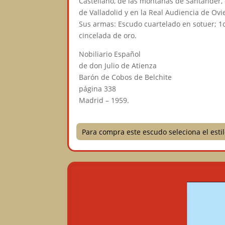
Castellano, de las montañas de Santander, d
de Valladolid y en la Real Audiencia de Ovi
Sus armas: Escudo cuartelado en sotuer; 1o.
cincelada de oro.
Nobiliario Español
de don Julio de Atienza
Barón de Cobos de Belchite
página 338
Madrid – 1959.
Para compra este escudo seleciona el est