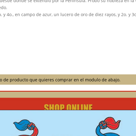
esde donde se extendió por la Península. Probó su nobleza en la Or
edo.
 y 4o., en campo de azur, un lucero de oro de diez rayos, y 2o. y 
ilo de producto que quieres comprar en el modulo de abajo.