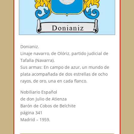
Donianiz.
Linaje navarro, de Olóriz, partido judicial de
Tafalla (Navarra).
Sus armas: En campo de azur, un mundo de
plata acompañada de dos estrellas de ocho
rayos, de oro, una en cada flanco.
Nobiliario Español
de don Julio de Atienza
Barón de Cobos de Belchite
página 341
Madrid – 1959.