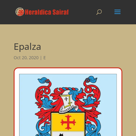
Epalza
Oct 20, 2020
|
E