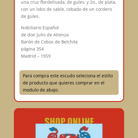
una cruz flordelisada, de gules, y 2o., de plata,
con un lobo de sable, cebado de un cordero
de gules.
Nobiliario Español
de don Julio de Atienza
Barón de Cobos de Belchite
página 354
Madrid – 1959
Para compra este escudo seleciona el estilo
de producto que quieres comprar en el
modulo de abajo.