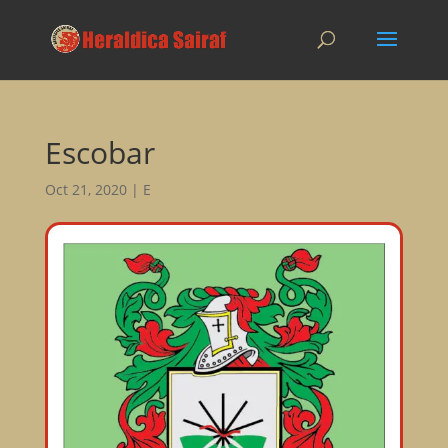
Escobar
Oct 21, 2020
|
E