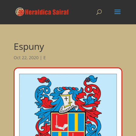
Espuny
Oct 22, 2020
|
E