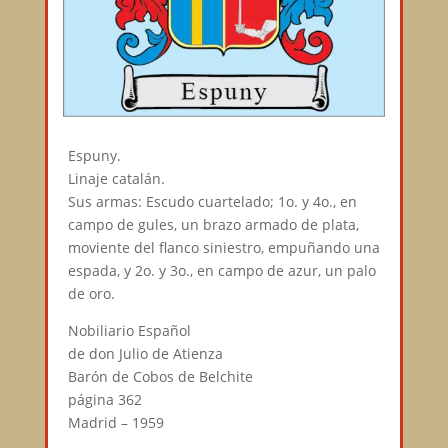
Espuny.
Linaje catalán.
Sus armas: Escudo cuartelado; 1o. y 4o., en
campo de gules, un brazo armado de plata,
moviente del flanco siniestro, empuñando una
espada, y 2o. y 3o., en campo de azur, un palo
de oro.
Nobiliario Español
de don Julio de Atienza
Barón de Cobos de Belchite
página 362
Madrid – 1959