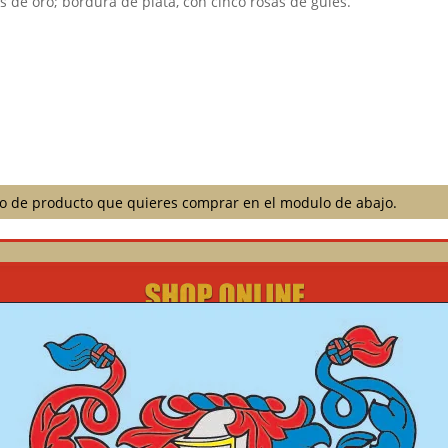
s de oro; bordura de plata, con cinco rosas de gules.⠀
ilo de producto que quieres comprar en el modulo de abajo.