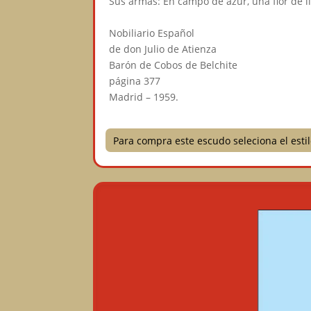
Sus armas: En campo de azur, una flor de li
⠀
Nobiliario Español⠀
de don Julio de Atienza⠀
Barón de Cobos de Belchite⠀
página 377⠀
Madrid – 1959.⠀
Para compra este escudo seleciona el est