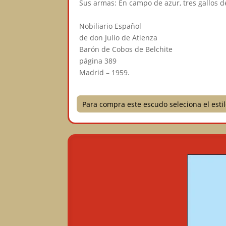
Sus armas: En campo de azur, tres gallos d
⠀
Nobiliario Español⠀
de don Julio de Atienza⠀
Barón de Cobos de Belchite⠀
página 389⠀
Madrid – 1959.⠀
Para compra este escudo seleciona el est