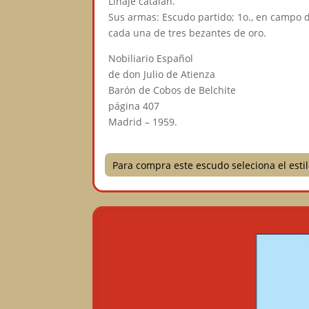
Linaje catalán.
Sus armas: Escudo partido; 1o., en campo d
cada una de tres bezantes de oro.
Nobiliario Español
de don Julio de Atienza
Barón de Cobos de Belchite
página 407
Madrid – 1959.
Para compra este escudo seleciona el est