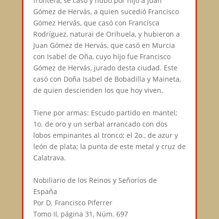
frontera, se casó y hubo por hijo a Juan
Gómez de Hervás, a quien sucedió Francisco
Gómez Hervás, que casó con Francisca
Rodríguez, naturai de Orihuela, y hubieron a
Juan Gómez de Hervás, que casó en Murcia
con Isabel de Oña, cuyo hijo fue Francisco
Gómez de Hervás, jurado desta ciudad. Este
casó con Doña Isabel de Bobadilla y Maineta,
de quien descienden los que hoy viven.⠀
⠀
Tiene por armas: Escudo partido en mantel;
1o. de oro y un serbal arrancado con dos
lobos empinantes al tronco; el 2o., de azur y
león de plata; la punta de este metal y cruz de
Calatrava.⠀
⠀
Nobiliario de los Reinos y Señoríos de
España⠀
Por D. Francisco Piferrer⠀
Tomo II, página 31, Núm. 697⠀