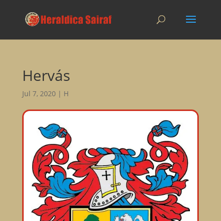
Hervás
Jul 7, 2020
|
H