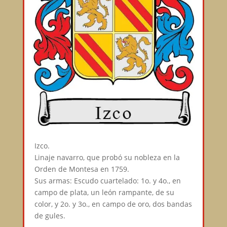
Izco.⠀
Linaje navarro, que probó su nobleza en la
Orden de Montesa en 1759.⠀
Sus armas: Escudo cuartelado: 1o. y 4o., en
campo de plata, un león rampante, de su
color, y 2o. y 3o., en campo de oro, dos bandas
de gules.⠀