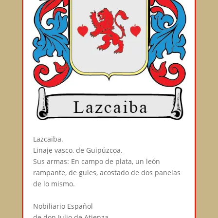
Lazcaiba.⠀
Linaje vasco, de Guipúzcoa.⠀
Sus armas: En campo de plata, un león
rampante, de gules, acostado de dos panelas
de lo mismo.⠀
⠀
Nobiliario Español⠀
de don Julio de Atienza⠀