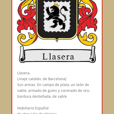
Llasera.⠀
Linaje catalán, de Barcelona]⠀
Sus armas: En campo de plata, un león de
sable, armado de gules y coronado de oro;
bordura dentellada, de sable⠀
⠀
Nobiliario Español⠀
de don Julio de Atienza⠀