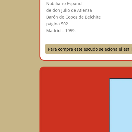
Nobiliario Español⠀
de don Julio de Atienza⠀
Barón de Cobos de Belchite⠀
página 502⠀
Madrid – 1959.
Para compra este escudo seleciona el est