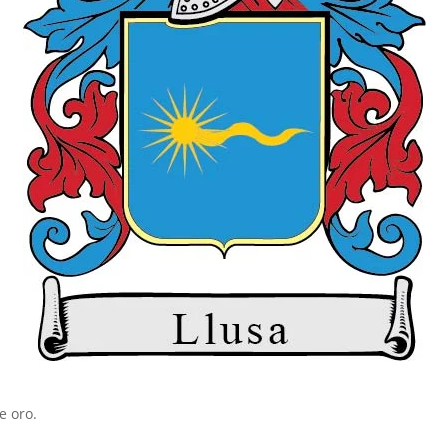
e oro.⠀