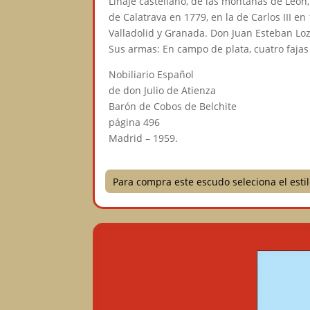
Linaje castellano, de las montañas de León
de Calatrava en 1779, en la de Carlos III e
Valladolid y Granada. Don Juan Esteban Lo
Sus armas: En campo de plata, cuatro fajas
Nobiliario Español
de don Julio de Atienza
Barón de Cobos de Belchite
página 496
Madrid – 1959.
Para compra este escudo seleciona el est