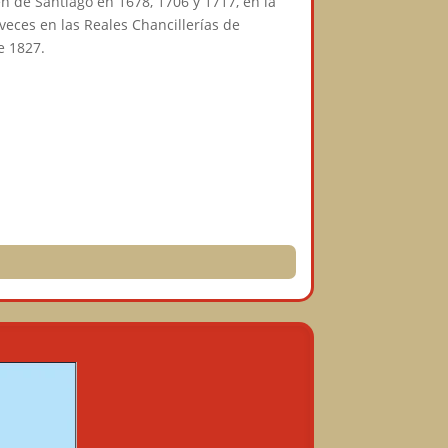
n de Santiago en 1678, 1706 y 1717, en la
veces en las Reales Chancillerías de
e 1827.