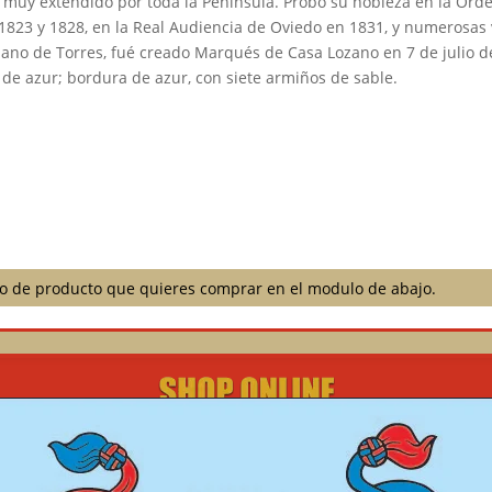
, muy extendido por toda la Península. Probó su nobleza en la Orde
n 1823 y 1828, en la Real Audiencia de Oviedo en 1831, y numerosas 
zano de Torres, fué creado Marqués de Casa Lozano en 7 de julio d
 de azur; bordura de azur, con siete armiños de sable.
ilo de producto que quieres comprar en el modulo de abajo.