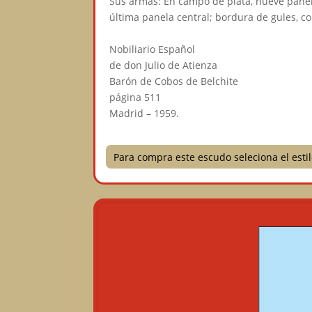
Sus armas: En campo de plata, nueve panel
última panela central; bordura de gules, co
⠀
Nobiliario Español⠀
de don Julio de Atienza⠀
Barón de Cobos de Belchite⠀
página 511⠀
Madrid – 1959.
Para compra este escudo seleciona el est