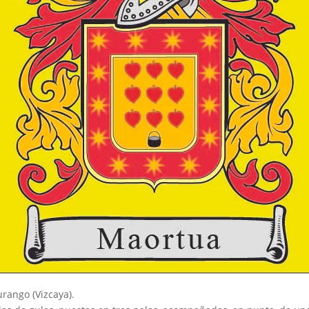
urango (Vizcaya).⠀