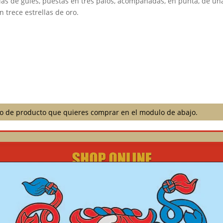
as de gules, puestas en tres palos, acompañadas, en punta, de una
n trece estrellas de oro.⠀
ilo de producto que quieres comprar en el modulo de abajo.