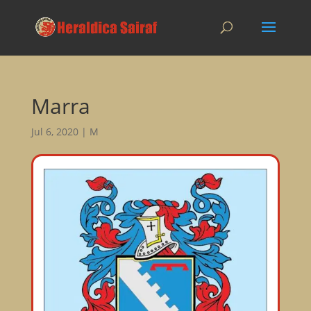
Marra
Jul 6, 2020
|
M