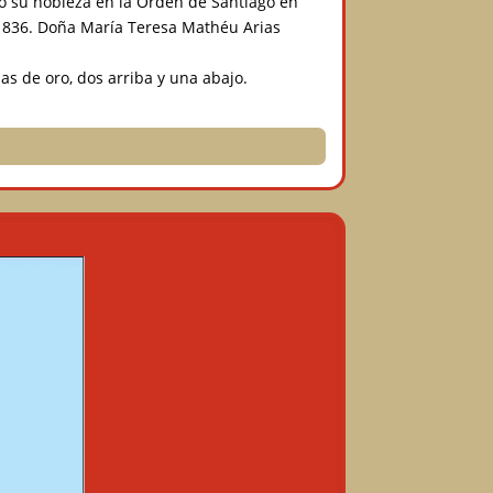
bo su nobleza en la Orden de Santiago en
y 1836. Doña María Teresa Mathéu Arias
s de oro, dos arriba y una abajo.