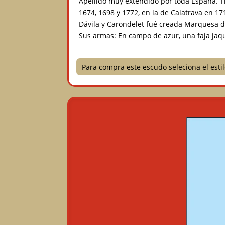
Apellido muy extendido por toda España. Ti
1674, 1698 y 1772, en la de Calatrava en 1
Dávila y Carondelet fué creada Marquesa 
Sus armas: En campo de azur, una faja jaqu
Para compra este escudo seleciona el est