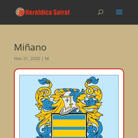
Miñano
Nov 21, 2020
|
M