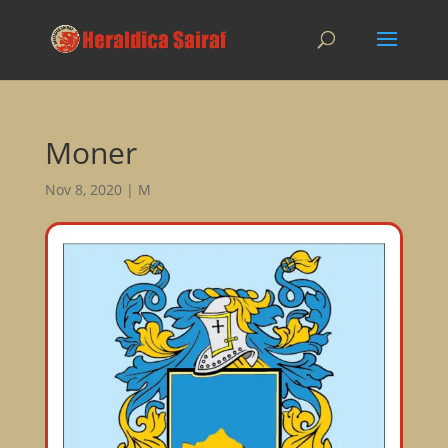
Moner
Nov 8, 2020
|
M