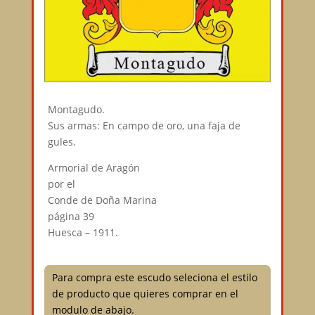
Montagudo.
Sus armas: En campo de oro, una faja de
gules.
Armorial de Aragón
por el
Conde de Doña Marina
página 39
Huesca – 1911.
Para compra este escudo seleciona el estilo
de producto que quieres comprar en el
modulo de abajo.