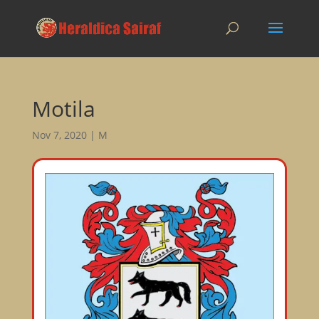
Motila
Nov 7, 2020
|
M