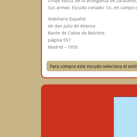
Linaje vasco, de la anteiglesia de Zarátamo,
Sus armas: Escudo cortado: 1o., en campo d
Nobiliario Español
de don Julio de Atienza
Barón de Cobos de Belchite
página 557
Madrid – 1959.
Para compra este escudo seleciona el est