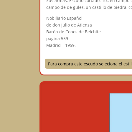
Sus armas: Escudo cortado: 1o., en campo d
campo de de gules, un castillo de piedra, 
Nobiliario Español
de don Julio de Atienza
Barón de Cobos de Belchite
página 559
Madrid – 1959.
Para compra este escudo seleciona el est