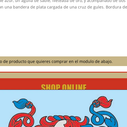
e azur, un águila de sable, fileteada de oro, y acompañado de dos
con una bandera de plata cargada de una cruz de gules. Bordura de
ilo de producto que quieres comprar en el modulo de abajo.