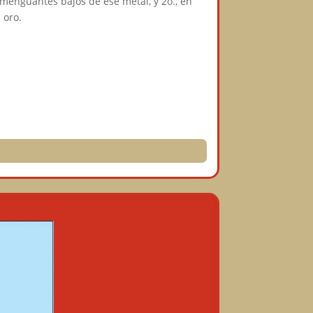
 menguantes bajos de ese metal, y 2o., en
 oro.